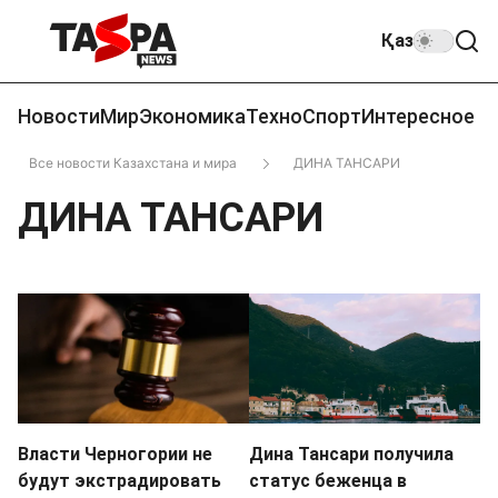
Қаз
Новости
Мир
Экономика
Техно
Спорт
Интересное
Все новости Казахстана и мира
ДИНА ТАНСАРИ
ДИНА ТАНСАРИ
Власти Черногории не
Дина Тансари получила
будут экстрадировать
статус беженца в