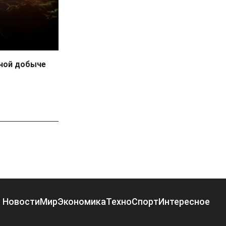
нной добыче
Новости
Мир
Экономика
Техно
Спорт
Интересное