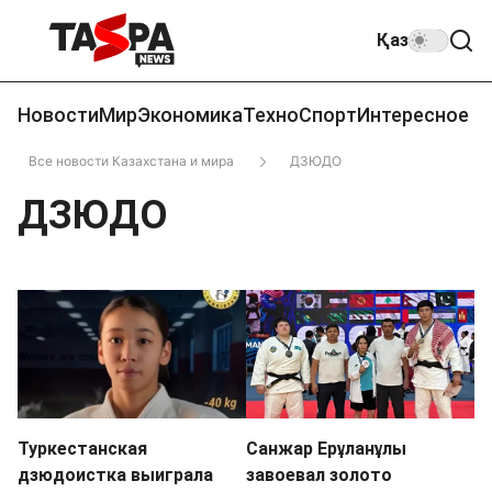
Қаз
Новости
Мир
Экономика
Техно
Спорт
Интересное
Все новости Казахстана и мира
ДЗЮДО
ДЗЮДО
Туркестанская
Санжар Ерұланұлы
дзюдоистка выиграла
завоевал золото