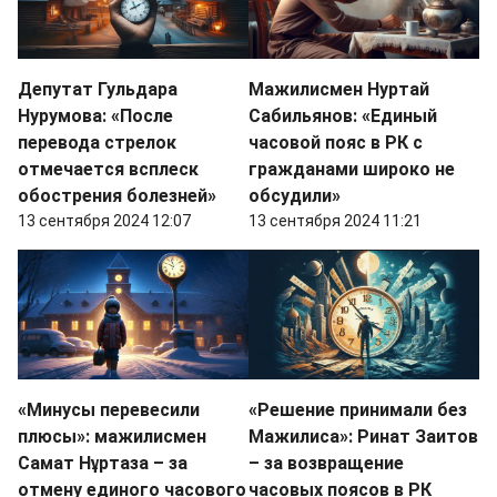
Депутат Гульдара
Мажилисмен Нуртай
Нурумова: «После
Сабильянов: «Единый
перевода стрелок
часовой пояс в РК с
отмечается всплеск
гражданами широко не
обострения болезней»
обсудили»
13 сентября 2024 12:07
13 сентября 2024 11:21
«Минусы перевесили
«Решение принимали без
плюсы»: мажилисмен
Мажилиса»: Ринат Заитов
Самат Нұртаза – за
– за возвращение
отмену единого часового
часовых поясов в РК