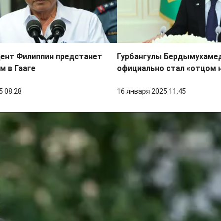
дент Филиппин предстанет
Гурбангулы Бердымухаме
м в Гааге
официально стал «отцом 
5 08:28
16 января 2025 11:45