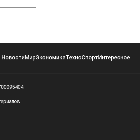
Новости
Мир
Экономика
Техно
Спорт
Интересное
Y00095404.
териалов