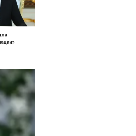
дов
нации»