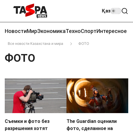
Қаз
Новости
Мир
Экономика
Техно
Спорт
Интересное
Все новости Казахстана и мира
ФОТО
ФОТО
Съемки и фото без
The Guardian оценили
разрешения хотят
фото, сделанное на