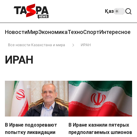
Қаз
Новости
Мир
Экономика
Техно
Спорт
Интересное
Все новости Казахстана и мира
ИРАН
ИРАН
В Иране подозревают
В Иране казнили пятерых
попытку ликвидации
предполагаемых шпионов