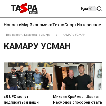
Қаз
Новости
Мир
Экономика
Техно
Спорт
Интересное
Все новости Казахстана и мира
КАМАРУ УСМАН
КАМАРУ УСМАН
«В UFC могут
Михаил Краймер: Шавкат
подписаться наши
Рахмонов способен стать