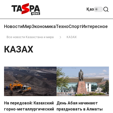
Қаз
Новости
Мир
Экономика
Техно
Спорт
Интересное
Все новости Казахстана и мира
КАЗАХ
КАЗАХ
На передовой: Казахский
День Абая начинают
горно-металлургический
праздновать в Алматы