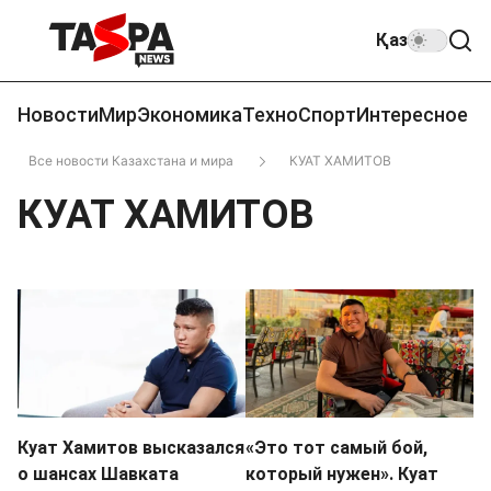
Қаз
Новости
Мир
Экономика
Техно
Спорт
Интересное
Все новости Казахстана и мира
КУАТ ХАМИТОВ
КУАТ ХАМИТОВ
Куат Хамитов высказался
«Это тот самый бой,
о шансах Шавката
который нужен». Куат