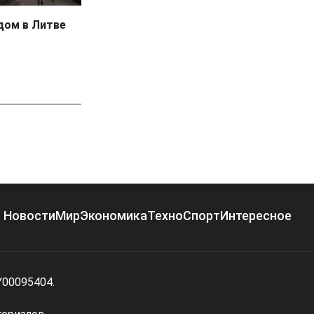
дом в Литве
Новости
Мир
Экономика
Техно
Спорт
Интересное
Y00095404.