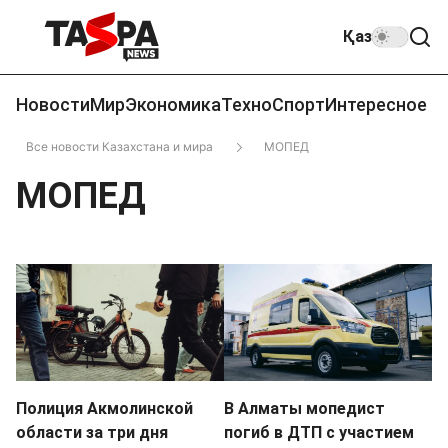
Қаз
Новости
Мир
Экономика
Техно
Спорт
Интересное
Все новости Казахстана и мира
МОПЕД
МОПЕД
Полиция Акмолинской
В Алматы мопедист
области за три дня
погиб в ДТП с участием