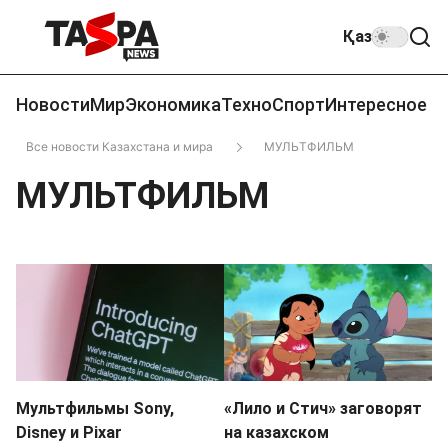
Қаз
Новости
Мир
Экономика
Техно
Спорт
Интересное
Все новости Казахстана и мира
МУЛЬТФИЛЬМ
МУЛЬТФИЛЬМ
Мультфильмы Sony,
«Лило и Стич» заговорят
Disney и Pixar
на казахском