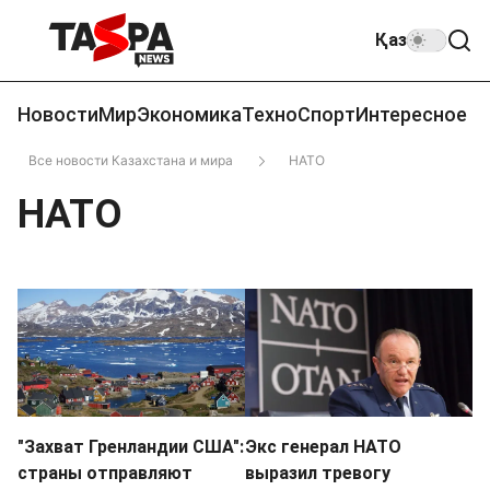
Қаз
Новости
Мир
Экономика
Техно
Спорт
Интересное
Все новости Казахстана и мира
НАТО
НАТО
"Захват Гренландии США":
Экс генерал НАТО
страны отправляют
выразил тревогу