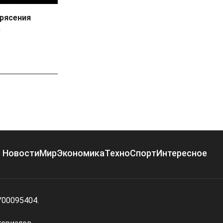
рясения
е
Новости
Мир
Экономика
Техно
Спорт
Интересное
Y00095404.