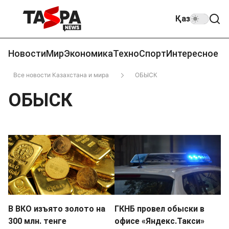
Қаз
Новости
Мир
Экономика
Техно
Спорт
Интересное
Все новости Казахстана и мира
ОБЫСК
ОБЫСК
В ВКО изъято золото на
ГКНБ провел обыски в
300 млн. тенге
офисе «Яндекс.Такси»