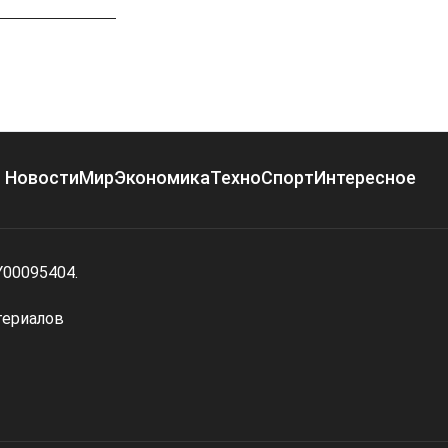
Новости
Мир
Экономика
Техно
Спорт
Интересное
Y00095404.
териалов