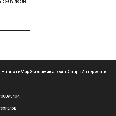
 сразу после
Новости
Мир
Экономика
Техно
Спорт
Интересное
Y00095404.
териалов