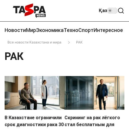
Қаз
Новости
Мир
Экономика
Техно
Спорт
Интересное
Все новости Казахстана и мира
РАК
РАК
В Казахстане ограничили
Скрининг на рак лёгкого
срок диагностики рака 30
стал бесплатным для