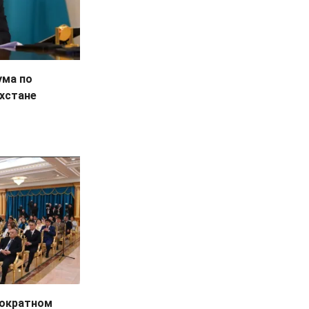
ума по
ахстане
нократном