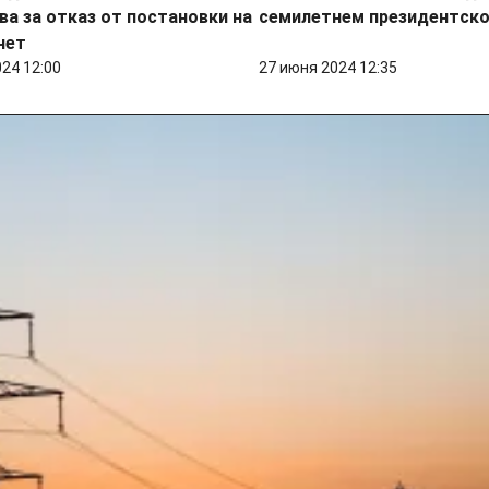
а за отказ от постановки на
семилетнем президентско
чет
024 12:00
27 июня 2024 12:35