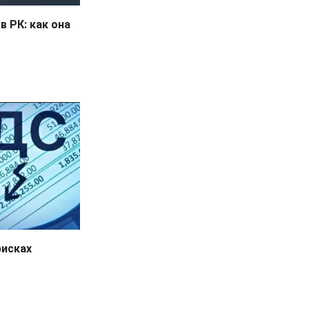
в РК: как она
рисках