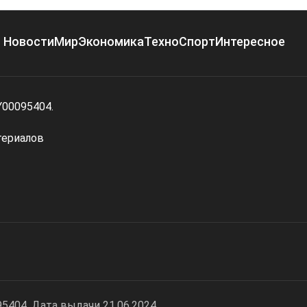
Новости
Мир
Экономика
Техно
Спорт
Интересное
Y00095404.
териалов
404. Дата выдачи 21.06.2024.