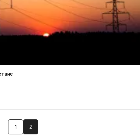
стане
1
2