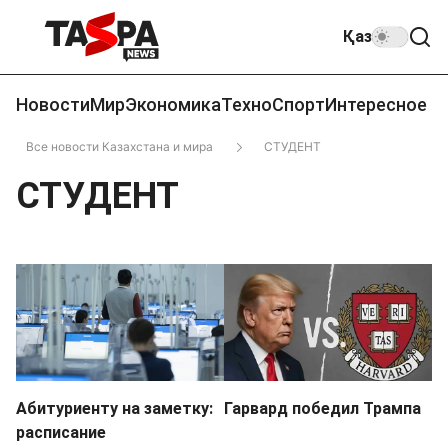
Қаз
Новости
Мир
Экономика
Техно
Спорт
Интересное
Все новости Казахстана и мира
СТУДЕНТ
СТУДЕНТ
Абитуриенту на заметку:
Гарвард победил Трампа
расписание