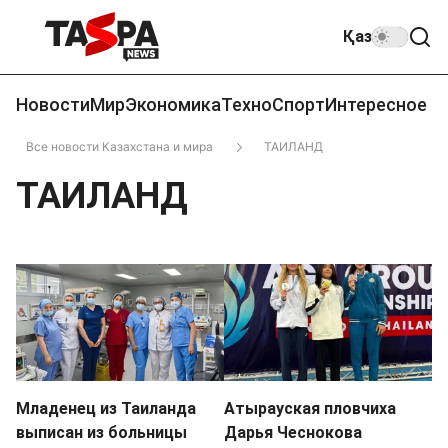
Қаз
Новости
Мир
Экономика
Техно
Спорт
Интересное
Все новости Казахстана и мира
ТАИЛАНД
ТАИЛАНД
Младенец из Таиланда
Атырауская пловчиха
выписан из больницы
Дарья Чеснокова