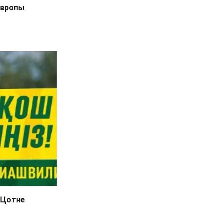
Европы
 Цотне