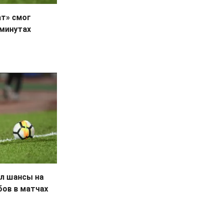
ат» смог
 минутах
ил шансы на
бов в матчах