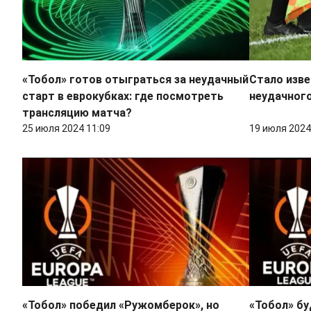
«Тобол» готов отыграться за неудачный
Стало изве
старт в еврокубках: где посмотреть
неудачного
трансляцию матча?
25 июля 2024 11:09
19 июля 2024
«Тобол» победил «Ружомберок», но
«Тобол» бу