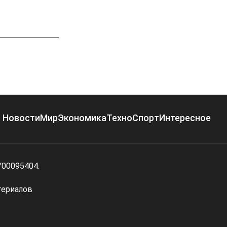
Новости
Мир
Экономика
Техно
Спорт
Интересное
Y00095404.
териалов