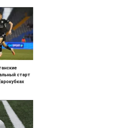
станские
альный старт
Еврокубках