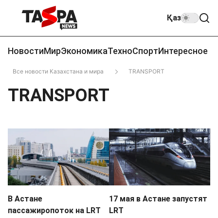
Қаз
Новости
Мир
Экономика
Техно
Спорт
Интересное
Все новости Казахстана и мира
TRANSPORT
TRANSPORT
В Астане
17 мая в Астане запустят
пассажиропоток на LRT
LRT