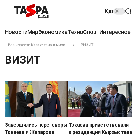
Қаз
Новости
Мир
Экономика
Техно
Спорт
Интересное
Все новости Казахстана и мира
ВИЗИТ
ВИЗИТ
Завершились переговоры
Токаева приветствовали
Токаева и Жапарова
в резиденции Кырзыстана