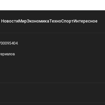
Новости
Мир
Экономика
Техно
Спорт
Интересное
Y00095404.
териалов