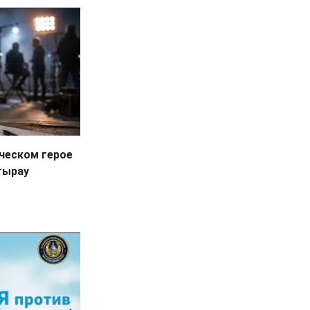
ческом герое
тырау