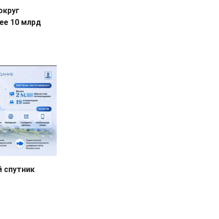
округ
ее 10 млрд
й спутник