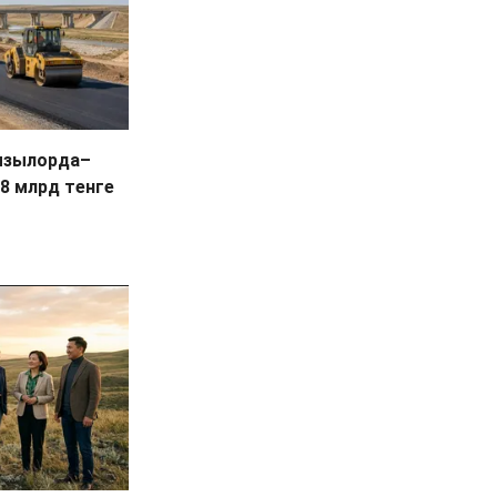
ызылорда–
8 млрд тенге