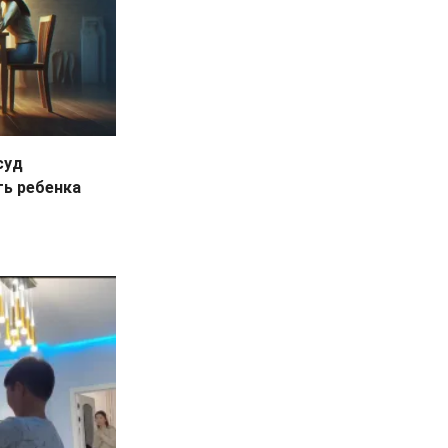
суд
ть ребенка