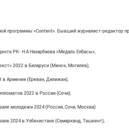
ой программы «Content». Бывший журналист-редактор про
ента РК- Н.А.Назарбаева «Медаль Елбасы»;
т» 2022 в Беларуси (Минск, Могилев);
в Армении (Ереван, Дилижан);
ломатов 2022 в России (Сочи);
але молодежи 2024 (Россия, Сочи, Москва)
ле 2024 в Узбекистане (Самарканд, Ташкент);