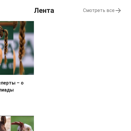
Лента
Смотреть все
сперты – о
мпиады