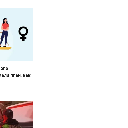
ного
али план, как