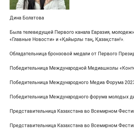
Дина Болатова
Была телеведущей Первого канала Евразия, молодежн
«Главные Новости» и «Қайырлы таң, Қазақстан!».
Обладательница бронзовой медали от Первого Презид
Победительница Международной Медиашколы «Контекс
Победительница Международного Медиа Форума 2023 
Победительница Международного форума молодых дип
Представительница Казахстана во Всемирном Фестив
Представительница Казахстана во Всемирном Фестива