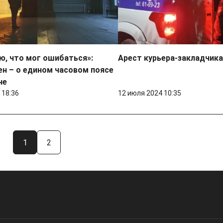
ю, что мог ошибаться»:
Арест курьера-закладчика
н – о едином часовом поясе
не
 18:36
12 июля 2024 10:35
1
2