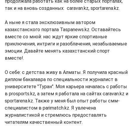
продолжала работать как на более старых порталах,
так и на вновь созданных: caravan.kz, sportarena.kz.
А ныне я стала эксклюзивным автором
казахстанского портала Taspanews.kz. Оставайтесь
вместе со мной: нас ждут яркие спортивные
приключения, интриги и разоблачения, незабываемые
эмоции. Давайте менять казахстанский спорт
вместе!.
О себе: с детства живу в Алматы. Я получила красный
диплом бакалавра по специальности журналист в
университете "Туран". Моя карьера началась с работы
в prosports.kz, а затем я работала на сайтах caravan.kz и
sportarena.kz. Также у меня был опыт работы смм-
специалистом в parimatch.kz. Я увлечена
журналистикой и стремлюсь предоставлять
читателям качественный контент.