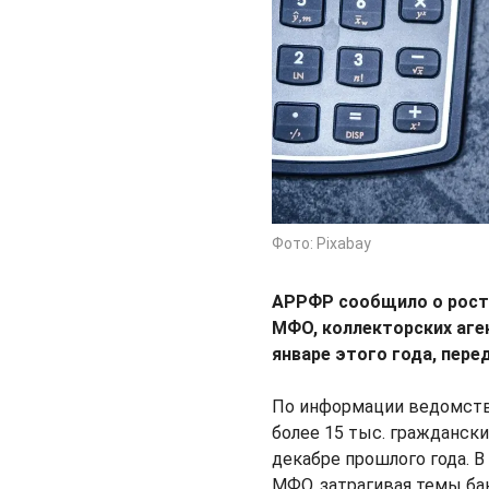
Фото: Pixabay
АРРФР сообщило о росте
МФО, коллекторских аге
январе этого года, пер
По информации ведомства
более 15 тыс. граждански
декабре прошлого года. 
МФО, затрагивая темы ба