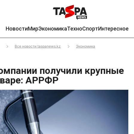
Новости
Мир
Экономика
Техно
Спорт
Интересное
Все новости taspanews.kz
Экономика
омпании получили крупные
варе: АРРФР