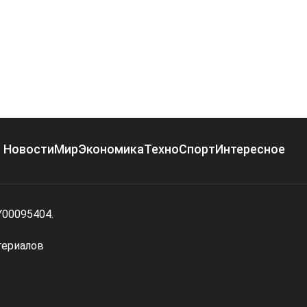
Новости
Мир
Экономика
Техно
Спорт
Интересное
Y00095404.
териалов