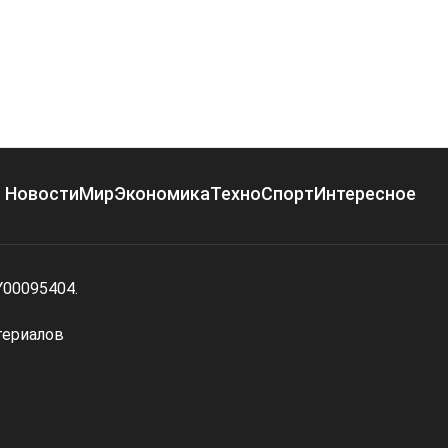
Новости
Мир
Экономика
Техно
Спорт
Интересное
Y00095404.
териалов