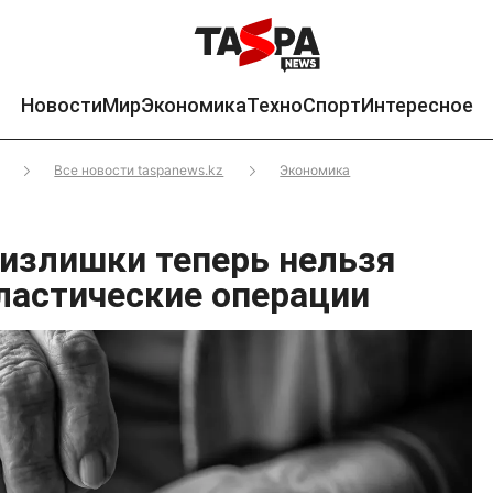
Новости
Мир
Экономика
Техно
Спорт
Интересное
Все новости taspanews.kz
Экономика
излишки теперь нельзя
пластические операции