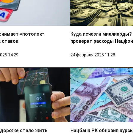
снимает «потолок»
Куда исчезли миллиарды? 
 ставок
проверят расходы Нацфо
025 14:29
24 февраля 2025 11:28
 дороже стало жить
Нацбанк РК обновил курсы