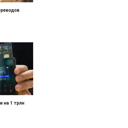
ереводов
и на 1 трлн