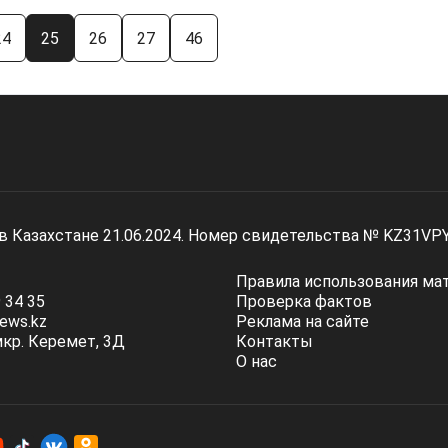
24
25
26
27
46
 в Казахстане 21.06.2024. Номер свидетельства № KZ31VP
Правила использования ма
 34 35
Проверка фактов
ews.kz
Реклама на сайте
мкр. Керемет, 3Д
Контакты
О нас