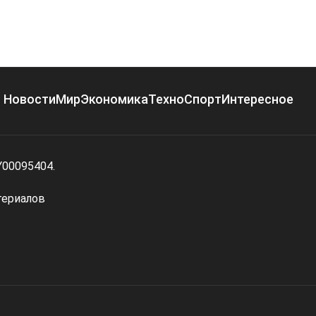
Новости
Мир
Экономика
Техно
Спорт
Интересное
Y00095404.
териалов