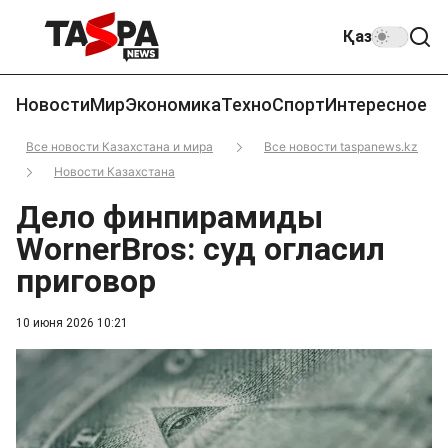
Қаз
Новости
Мир
Экономика
Техно
Спорт
Интересное
Все новости Казахстана и мира
Все новости taspanews.kz
Новости Казахстана
Дело финпирамиды
WornerBros: суд огласил
приговор
10 июня 2026 10:21