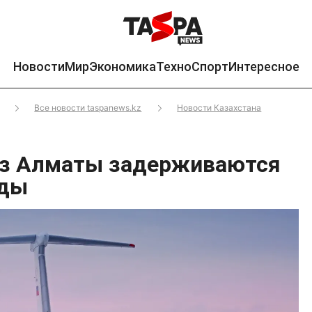
Новости
Мир
Экономика
Техно
Спорт
Интересное
Все новости taspanews.kz
Новости Казахстана
из Алматы задерживаются
оды