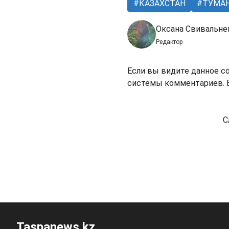
КАЗАХСТАН
ТУМА
Оксана Свивальне
Редактор
Если вы видите данное с
системы комментариев. В
С
Taspanews.kz