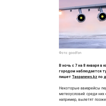
Фото: goodfon
В ночь с 7 на 8 января 
городом наблюдается ту
пишет
Taspanews.kz
по д
Некоторые авиарейсы пер
метеоусловий: среди них
например, вылетят позж