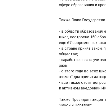
сфере образования и про
Также Глава Государства
- в области образования
школ, построено 150 обр
еще 67 современных шко
- в стране принят закон,
обществе;
- заработная плата учите
раза;
- с этого года во всех ш
азамат" для привития на
- все также стоит вопро
и активном внедрении ИИ
Также Президент акценти
"Закон и Порядок":