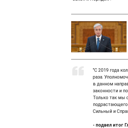
"С 2019 года к
раза. Уполномо
в данном напра
законности и п
Только так мы 
подрастающего 
Сильный и Спра
- подвел итог 