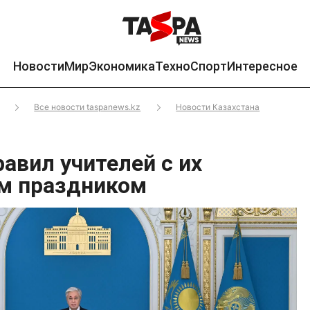
Новости
Мир
Экономика
Техно
Спорт
Интересное
Все новости taspanews.kz
Новости Казахстана
авил учителей с их
м праздником