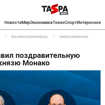
Новости
Мир
Экономика
Техно
Спорт
Интересное
Все новости taspanews.kz
Новости Казахстана
авил поздравительную
князю Монако