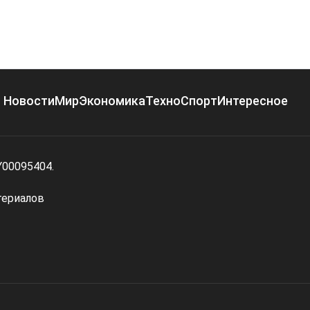
Новости
Мир
Экономика
Техно
Спорт
Интересное
Y00095404.
териалов