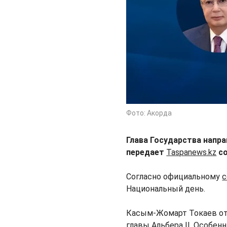
Фото: Акорда
Глава Государства напр
передает
Taspanews.kz
со
Согласно официальному
Национальный день.
Касым-Жомарт Токаев отм
главы Альбера II. Особен