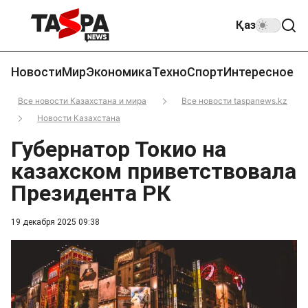
Қаз
Новости
Мир
Экономика
Техно
Спорт
Интересное
Все новости Казахстана и мира
Все новости taspanews.kz
Новости Казахстана
Губернатор Токио на
казахском приветствовала
Президента РК
19 декабря 2025 09:38