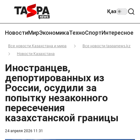
Қаз
Новости
Мир
Экономика
Техно
Спорт
Интересное
Все новости Казахстана и мира
Все новости taspanews.kz
Новости Казахстана
Иностранцев,
депортированных из
России, осудили за
попытку незаконного
пересечения
казахстанской границы
24 апреля 2026 11:31