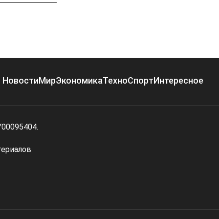
Новости
Мир
Экономика
Техно
Спорт
Интересное
Y00095404.
териалов