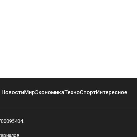
Новости
Мир
Экономика
Техно
Спорт
Интересное
Y00095404.
териалов