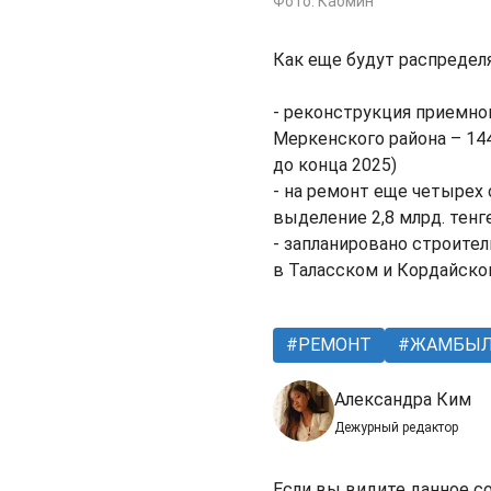
Фото: Кабмин
Как еще будут распреде
- реконструкция приемно
Меркенского района – 144
до конца 2025)
- на ремонт еще четырех
выделение 2,8 млрд. тенг
- запланировано строите
в Таласском и Кордайско
РЕМОНТ
ЖАМБЫЛ
Александра Ким
Дежурный редактор
Если вы видите данное с