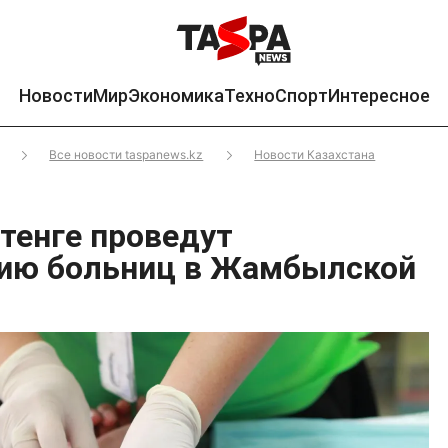
Новости
Мир
Экономика
Техно
Спорт
Интересное
Все новости taspanews.kz
Новости Казахстана
 тенге проведут
цию больниц в Жамбылской