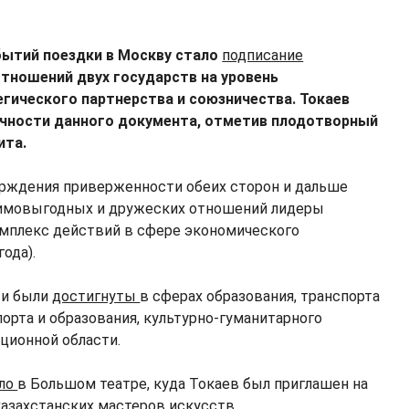
ытий поездки в Москву стало
подписание
отношений двух государств на уровень
ического партнерства и союзничества. Токаев
ичности данного документа, отметив плодотворный
ита.
ерждения приверженности обеих сторон и дальше
аимовыгодных и дружеских отношений лидеры
омплекс действий в сфере экономического
года).
ти были
достигнуты
в сферах образования, транспорта
спорта и образования, культурно-гуманитарного
ционной области.
ло
в Большом театре, куда Токаев был приглашен на
казахстанских мастеров искусств.