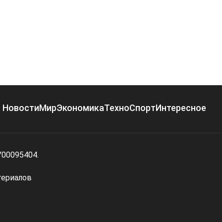
Новости
Мир
Экономика
Техно
Спорт
Интересное
Y00095404.
териалов