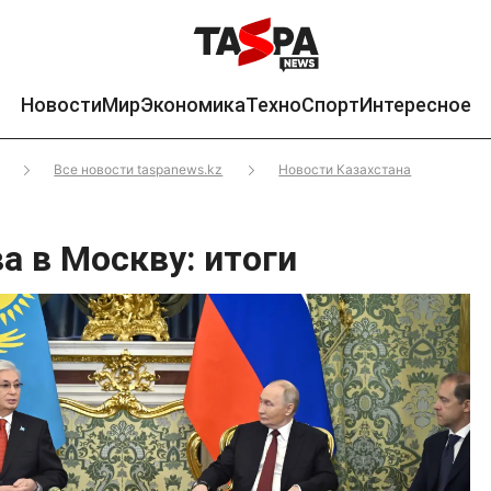
Новости
Мир
Экономика
Техно
Спорт
Интересное
Все новости taspanews.kz
Новости Казахстана
а в Москву: итоги