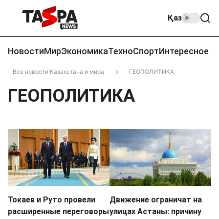
Қаз
Новости
Мир
Экономика
Техно
Спорт
Интересное
Все новости Казахстана и мира
ГЕОПОЛИТИКА
ГЕОПОЛИТИКА
Токаев и Руто провели
Движение ограничат на
расширенные переговоры
улицах Астаны: причину