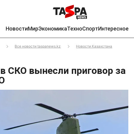
Новости
Мир
Экономика
Техно
Спорт
Интересное
Все новости taspanews.kz
Новости Казахстана
 в СКО вынесли приговор за
О