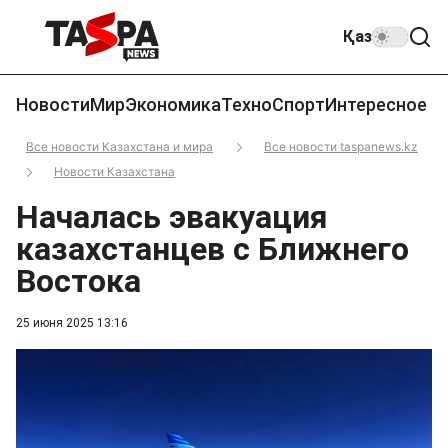
Қаз
Новости
Мир
Экономика
Техно
Спорт
Интересное
Все новости Казахстана и мира
Все новости taspanews.kz
Новости Казахстана
Началась эвакуация
казахстанцев с Ближнего
Востока
25 июня 2025 13:16