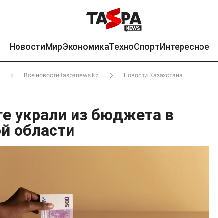
Новости
Мир
Экономика
Техно
Спорт
Интересное
Все новости taspanews.kz
Новости Казахстана
ге украли из бюджета в
й области