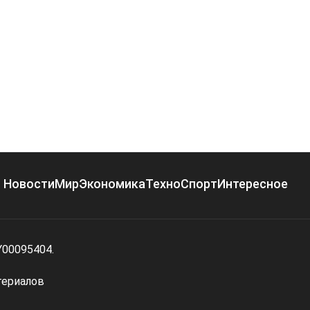
Новости
Мир
Экономика
Техно
Спорт
Интересное
Y00095404.
териалов