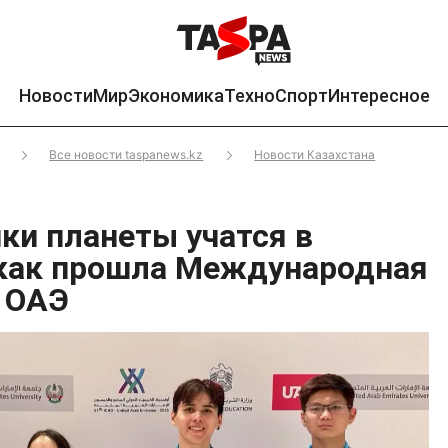
Новости
Мир
Экономика
Техно
Спорт
Интересное
Все новости taspanews.kz
Новости Казахстана
ки планеты учатся в
 как прошла Международная
 ОАЭ