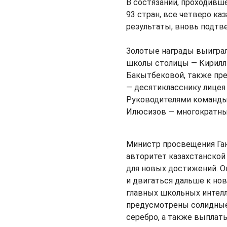
В состязании, проходивше
93 стран, все четверо к
результаты, вновь подтв
Золотые награды выиграл
школы столицы — Кирилл 
Бакытбековой, также пр
— десятикласснику лицея 
Руководителями команды 
Илюсизов — многократны
Министр просвещения Ган
авторитет казахстанской
для новых достижений. О
и двигаться дальше к но
главных школьных интелл
предусмотрены солидные 
серебро, а также выплат