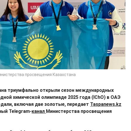
инистерства просвещения Казахстана
тана триумфально открыли сезон международных
дной химической олимпиаде 2025 года (IChO) в ОАЭ
едали, включая две золотые, передает
Taspanews.kz
ный Telegram-
канал
Министерства просвещения