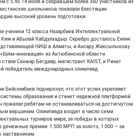
м с 5 по 14 июля и собравшем более 360 участников из
азахстанских школьников показали блестящие
ердив высокий уровень подготовки.
и ученики 12 класса Назарбаев Интеллектуальной
Ким и Абылай Кабдулхадыр. Серебро досталось Енлик
едставляющей НИШ в Алматы, и Ансару Жаксылыкову
«Білім-инновация» из Актюбинской области.
стали Санжар Бегдаир, магистрант KAIST, и Ринат
й победитель международных олимпиад.
и Бейсембаев подчеркнул, что этот успех укрепляет
 системы образования и станет надежной платформой
н пожелал ребятам не останавливаться на достигнутом
вым вершинам. Олимпиада входит в число семи
ектуальных турниров мира, за победы в которых
денежные премии: 1 500 МРП за золото, 1 000 — за
ы наставникам.