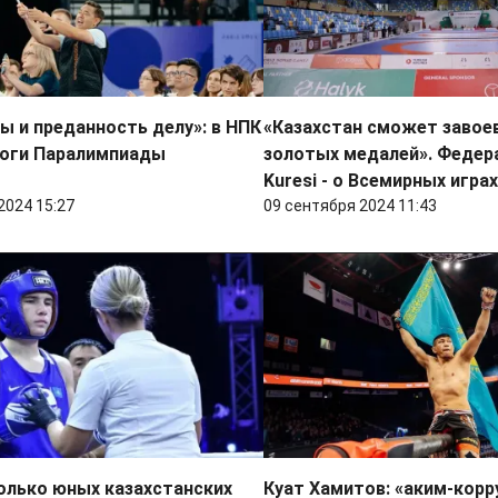
ы и преданность делу»: в НПК
«Казахстан сможет завое
тоги Паралимпиады
золотых медалей». Федер
Kuresi - о Всемирных игра
2024 15:27
09 сентября 2024 11:43
олько юных казахстанских
Куат Хамитов: «аким-кор