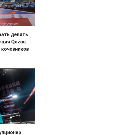
вать девять
ация Qazaq
х кочевников
рупционер