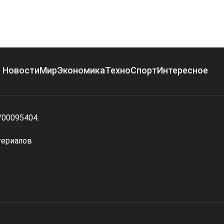
Новости
Мир
Экономика
Техно
Спорт
Интересное
Y00095404.
териалов