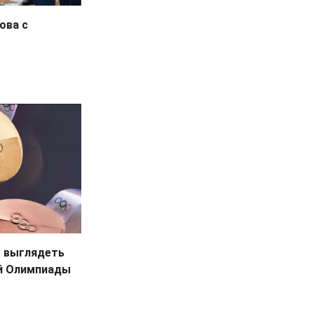
ова с
т выглядеть
й Олимпиады