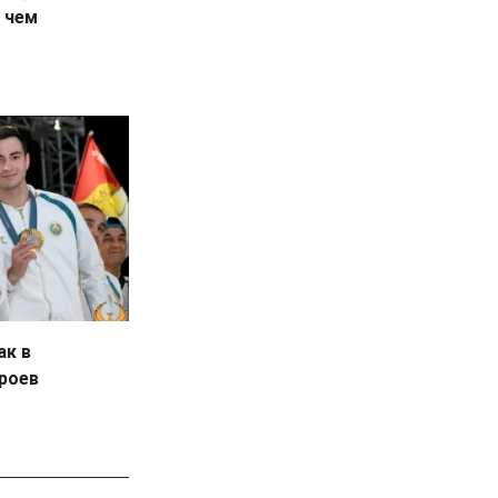
 чем
ак в
ероев