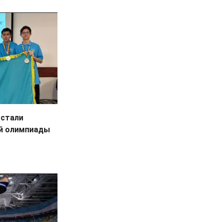
 стали
й олимпиады