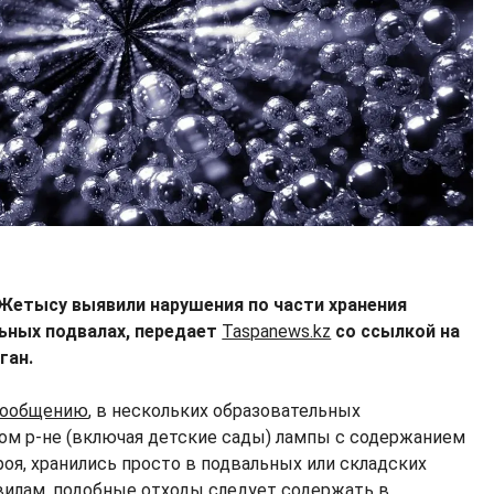
 Жетысу выявили нарушения по части хранения
ьных подвалах, передает
Taspanews.kz
со ссылкой на
ган.
сообщению
, в нескольких образовательных
ом р-не (включая детские сады) лампы с содержанием
оя, хранились просто в подвальных или складских
авилам, подобные отходы следует содержать в