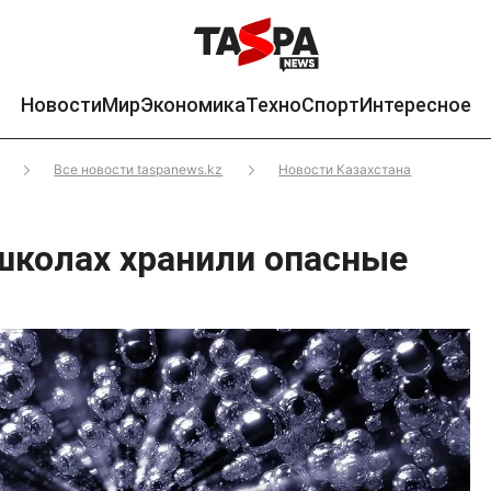
Новости
Мир
Экономика
Техно
Спорт
Интересное
Все новости taspanews.kz
Новости Казахстана
школах хранили опасные