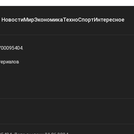
Новости
Мир
Экономика
Техно
Спорт
Интересное
Y00095404.
териалов