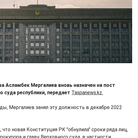
ва Асламбек Мергалиев вновь назначен на пост
о суда республики, передает
Taspanews.kz.
ды, Мергалиев занял эту должность в декабре 2022
, что новая Конституция РК "обнулила" сроки ряда лиц,
рокурора и главу Верховного суда, в частности.