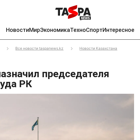
Новости
Мир
Экономика
Техно
Спорт
Интересное
Все новости taspanews.kz
Новости Казахстана
назначил председателя
суда РК