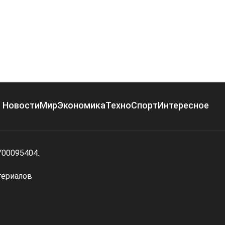
Новости
Мир
Экономика
Техно
Спорт
Интересное
Y00095404.
териалов